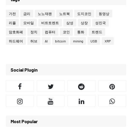
가전
금리
노노재팬
노트북
도지코인
동영상
리플
모바일
비트토렌트
삼성
상장
성진국
암호화폐
정치
컴퓨터
코인
통화
트렌드
하드웨어
허브
AI
bitcoin
mining
USB
XRP
Social Plugin
Most Popular